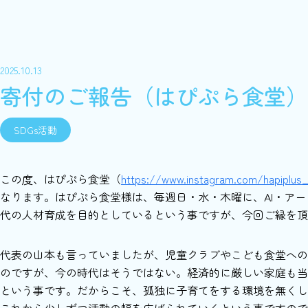
2025.10.13
寄付のご報告（はぴぷら食堂）
SDGs活動
この度、はぴぷら食堂（
https://www.instagram.com/hapiplus
なります。はぴぷら食堂様は、毎週日・水・木曜に、AI・ア
代の人材育成を目的としているという事ですが、今回ご縁を頂
代表の山本も言っていましたが、児童クラブやこども食堂への
のですが、今の時代はそうではない。経済的に厳しい家庭も当
という事です。だからこそ、孤独に子育てをする環境を無くし
これから少しずつ活動の幅を広げられていくという事ですので