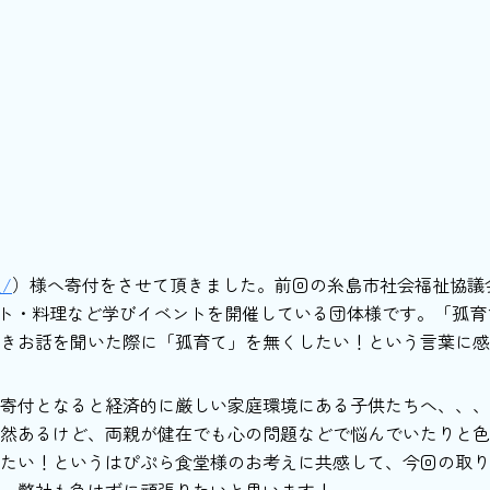
_/
）様へ寄付をさせて頂きました。前回の糸島市社会福祉協議
ート・料理など学びイベントを開催している団体様です。「孤育
きお話を聞いた際に「孤育て」を無くしたい！という言葉に感
寄付となると経済的に厳しい家庭環境にある子供たちへ、、、
然あるけど、両親が健在でも心の問題などで悩んでいたりと色
たい！というはぴぷら食堂様のお考えに共感して、今回の取り
、弊社も負けずに頑張りたいと思います！