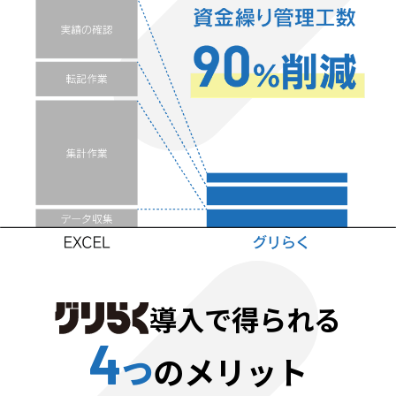
導入で得られる
4
つ
のメリット