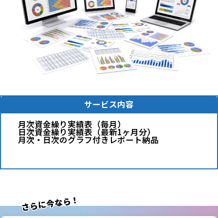
サービス内容
月次資金繰り実績表（毎月）
日次資金繰り実績表（最新1ヶ月分）
月次・日次のグラフ付きレポート納品
さらに今なら！